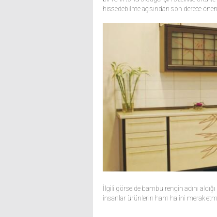
hissedebilme açısından son derece öneml
İlgili görselde bambu rengin adını aldığı
insanlar ürünlerin ham halini merak etme