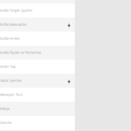
Mutfak Tezgah Çeşitleri
+
Mutfak aksesuarları
Mutfak renkleri
Mutfak Ölçüleri ve Planlaması
Kendin Yap
+
Tadilat İşlemleri
Dekorasyon Tarzı
Mobilya
Üreticiler