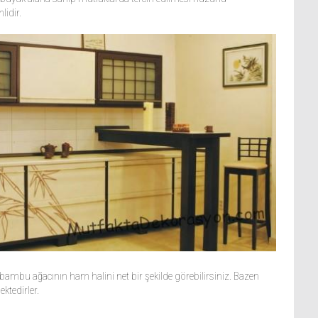
idir.
 bambu ağacının ham halini net bir şekilde görebilirsiniz. Bazen
ktedirler.