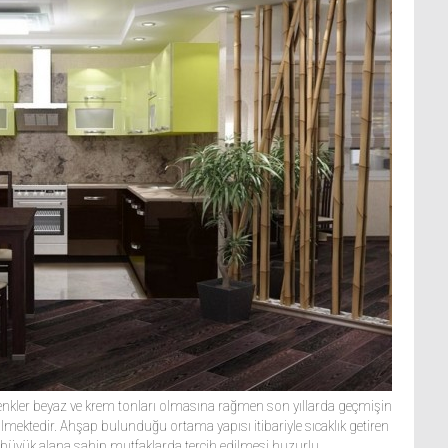
renkler beyaz ve krem tonları olmasına rağmen son yıllarda geçmişin
dilmektedir. Ahşap bulunduğu ortama yapısı itibariyle sıcaklık getiren
ve büyük alana sahip mutfaklarda tercih edilmesi huzurlu