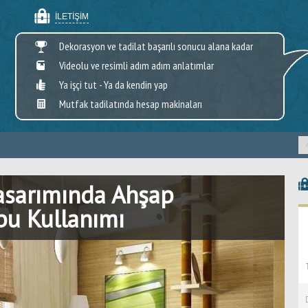
İLETIŞIM
Dekorasyon ve tadilat başarılı sonucu alana kadar
Videolu ve resimli adım adım anlatımlar
Ya işçi tut - Ya da kendin yap
Mutfak tadilatında hesap makinaları
asarımında Ahşap
bu Kullanımı