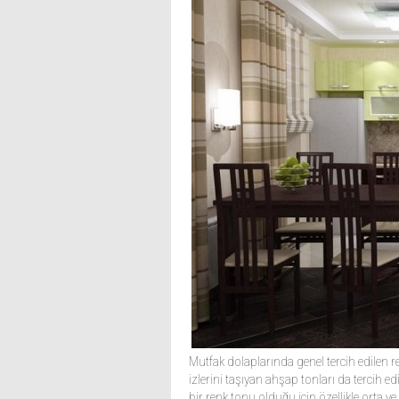
Mutfak dolaplarında genel tercih edilen 
izlerini taşıyan ahşap tonları da tercih e
bir renk tonu olduğu için özellikle orta 