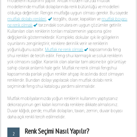
modellerin kullanımı yapılır. Ancak modern tarzda mutfak
modellerinde mutfak dolaplarında renk bütünlüğü ve modelleri
oldukça değerlidir. Rengin mutfağa uygun olması gerekir. Bu sayede
mutfak dolabı renkleri,
tezgâhı, duvar, kapakları ve
mutfak boyası
ne renk olmalı
tarzındaki sorulara en uygun çözümler getirilir.
Kullanılan olan renklerin tonları malzemenin yapısına göre
değişkenlik göstermektedir. Kompleks dokular ışık ile gölgelerin
oyunlarını zenginleştirir, renklere derinlik verir ve renklerin
yoğunluğunu azaltır.
Mutfak ne renk olmalı
kapsamında feng
shui renkleri de tercih edilir. Feng shui karmaşık ve soluk renklerin
yok olmasını sağlar. Karanlık olan alanlar tam aksine bir görüntüye
sahip olarak anlamlı hale gelir. Mutfak ne renk olmalı fengshui
kapsamında parlak yoğun renkler ahşap ile aslında dost olmayan
renklerdir. Bundan dolayı yapılacak olan mutfak dolabı renk
seçiminde feng shui katalogu yardımı alınmalıdır.
Mutfak mobilyalarınızda yoğun renklerin kullanımı yaptıysanız
dekorasyonun geri kalan kısmında renklere dikkate almalısınız.
Duvar kâğıdı, perde, mutfak dolapları, tavan, zemin, duvar boyası
daha açık renkli tercih edilmelidir.
Renk Seçimi Nasıl Yapılır?
2