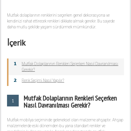
Mutfak dolaplarının renklerini seçerken genel dekorasyona ve
kendinizi rahat ettirecek renkleri dikkate almak gerekir. Bu sayede
daha mutlu şekilde yaşam sürdürmek mümkündür.
İçerik
Mutfak Dolaplarının Renkleri Seçerken Nasıl Davranılması
Gerekir?
Renk Seçimi Nasıl Yapılır?
Mutfak Dolaplarının Renkleri Seçerken
1
Nasıl Davranılması Gerekir?
Mutfak mobilya seçiminde geleneksel olan malzeme ahşaptır. Ahşap
malzemelerde eski dönemden bu yana standart renkler ve