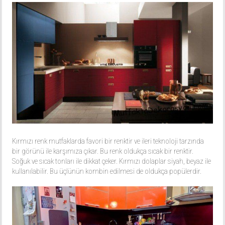
Kırmızı renk mutfaklarda favori bir renktir ve ileri teknoloji tarzında
bir görünü ile karşımıza çıkar. Bu renk oldukça sıcak bir renktir.
Soğuk ve sıcak tonları ile dikkat çeker. Kırmızı dolaplar siyah, beyaz ile
kullanılabilir. Bu üçlünün kombin edilmesi de oldukça popülerdir.