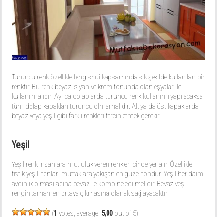
Turuncu renk özellikle feng shui kapsamında sık şekilde kullanılan bir
renktir. Bu renk beyaz, siyah ve krem tonunda olan eşyalar ile
kullanılmalıdır. Ayrıca dolaplarda turuncu renk kullanımı yapılacaksa
tüm dolap kapakları turuncu olmamalıdır. Alt ya da üst kapaklarda
beyaz veya yeşil gibi farklı renkleri tercih etmek gerekir.
Yeşil
Yeşil renk insanlara mutluluk veren renkler içinde yer alır. Özellikle
fıstık yeşili tonları mutfaklara yakışan en güzel tondur. Yeşil her daim
aydınlık olması adına beyaz ile kombine edilmelidir. Beyaz yeşil
rengin tamamen ortaya çıkmasına olanak sağlayacaktır.
(
1
votes, average:
5,00
out of 5)