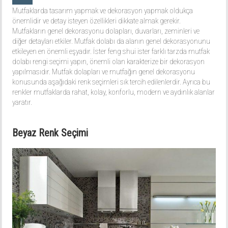
Mutfaklarda tasarım yapmak ve dekorasyon yapmak oldukça
önemlidir ve detay isteyen özellikleri dikkate almak gerekir.
Mutfakların genel dekorasyonu dolapları, duvarları, zeminleri ve
diğer detayları etkiler. Mutfak dolabı da alanın genel dekorasyonunu
etkileyen en önemli eşyadır. İster feng shui ister farklı tarzda mutfak
dolabı rengi seçimi yapın, önemli olan karakterize bir dekorasyon
yapılmasıdır. Mutfak dolapları ve mutfağın genel dekorasyonu
konusunda aşağıdaki renk seçimleri sık tercih edilenlerdir. Ayrıca bu
renkler mutfaklarda rahat, kolay, konforlu, modern ve aydınlık alanlar
yaratır.
Beyaz Renk Seçimi