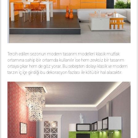
Tercih edilen sezonun modern tasarım modelleri klasik mutfak
ortamına sahip bir ortamda kullanılır ise hem zevksiz bir tasarım
ortaya çıkar hem de göz yorar. Bu sebepten dolayı klasik ve modern
tarzın iç içe girdiği bu dekorasyon fazlası ile kötü bir hal alacaktır.