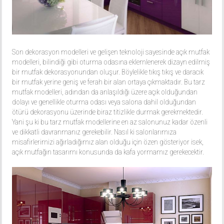
Son dekorasyon modelleri ve gelişen teknoloji sayesinde açık mutfak
modelleri, bilindiği gibi oturma odasına eklemlenerek dizayn edilmiş
bir mutfak dekorasyonundan oluşur. Böylelikle tıkış tıkış ve daracık
bir mutfak yerine geniş ve ferah bir alan ortaya çıkmaktadır. Bu tarz
mutfak modelleri, adından da anlaşıldığı üzere açık olduğundan
dolayı ve genellikle oturma odası veya salona dahil olduğundan
ötürü dekorasyonu üzerinde biraz titizlikle durmak gerekmektedir.
Yani şu ki bu tarz mutfak modellerine en az salonunuz kadar özenli
ve dikkatli davranmanız gerekebilir. Nasıl ki salonlarımıza
misafirlerimizi ağırladığımız alan olduğu için özen gösteriyor isek,
açık mutfağın tasarımı konusunda da kafa yormamız gerekecektir.