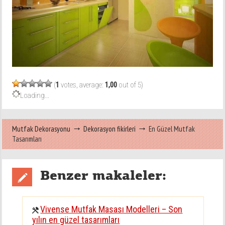
(
1
votes, average:
1,00
out of 5)
Loading...
Mutfak Dekorasyonu
Dekorasyon fikirleri
En Güzel Mutfak
Tasarımları
Benzer makaleler:
Vivense Mutfak Masası Modelleri – Son
yılın en güzel tasarımları