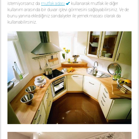
istemiyorsanız da
mutfak adası
kullanarak mutfak ile diğer
kullanım arasında bir duvar işlevi görmesini sağlayabilirsiniz. Ve de
bunu yanına eklediğiniz sandalyeler ile yemek masası olarak da
kullanabilirsiniz.