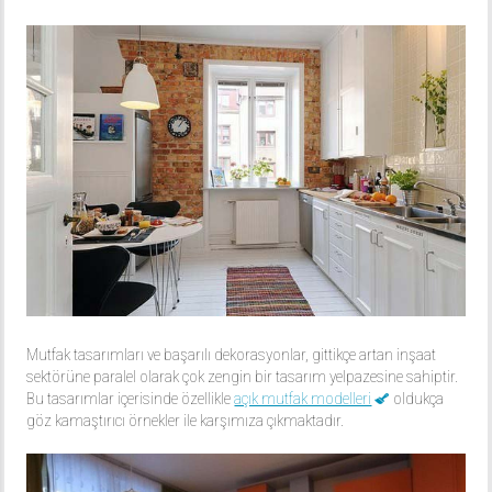
Mutfak tasarımları ve başarılı dekorasyonlar, gittikçe artan inşaat
sektörüne paralel olarak çok zengin bir tasarım yelpazesine sahiptir.
Bu tasarımlar içerisinde özellikle
açık mutfak modelleri
oldukça
göz kamaştırıcı örnekler ile karşımıza çıkmaktadır.