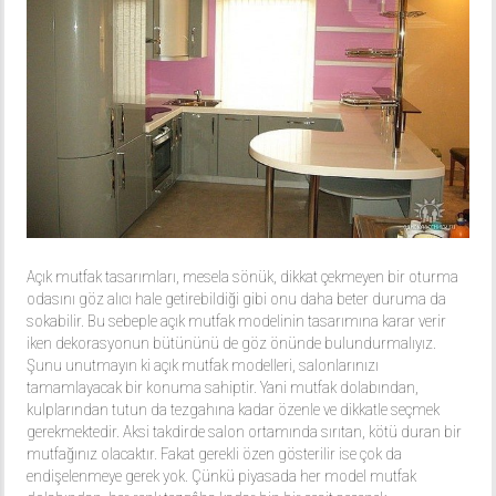
Açık mutfak tasarımları, mesela sönük, dikkat çekmeyen bir oturma
odasını göz alıcı hale getirebildiği gibi onu daha beter duruma da
sokabilir. Bu sebeple açık mutfak modelinin tasarımına karar verir
iken dekorasyonun bütününü de göz önünde bulundurmalıyız.
Şunu unutmayın ki açık mutfak modelleri, salonlarınızı
tamamlayacak bir konuma sahiptir. Yani mutfak dolabından,
kulplarından tutun da tezgahına kadar özenle ve dikkatle seçmek
gerekmektedir. Aksi takdirde salon ortamında sırıtan, kötü duran bir
mutfağınız olacaktır. Fakat gerekli özen gösterilir ise çok da
endişelenmeye gerek yok. Çünkü piyasada her model mutfak