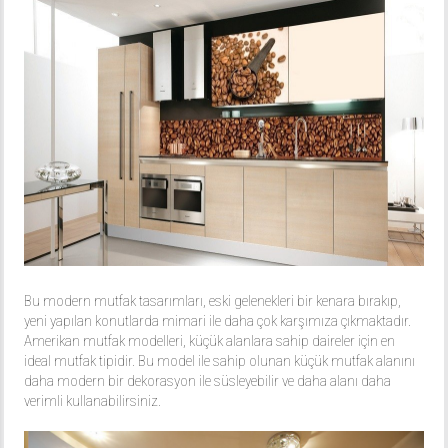
Bu modern mutfak tasarımları, eski gelenekleri bir kenara bırakıp,
yeni yapılan konutlarda mimari ile daha çok karşımıza çıkmaktadır.
Amerikan mutfak modelleri, küçük alanlara sahip daireler için en
ideal mutfak tipidir. Bu model ile sahip olunan küçük mutfak alanını
daha modern bir dekorasyon ile süsleyebilir ve daha alanı daha
verimli kullanabilirsiniz.