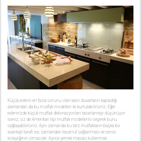
Küçük evlerin en fazla sorunu olan kalın duvarların kapladığı
alanlardan da bu mutfak modelleri ile kurtulabilirsiniz. Eğer
evlerinizde küçük mutfak dekorasyonları tasarlamayı düşünüyor
iseniz, siz de Amerikan tipi mutfak modellerini seçerek bunu
sağlayabilirsiniz. Aynı zamanda bu tarz mutfakların başka bir
avantajlı tarafı ise, zamandan tasarruf sağlanması ve servis
kolaylığının olmasıdır. Ayrıca yemek masası kullanmak