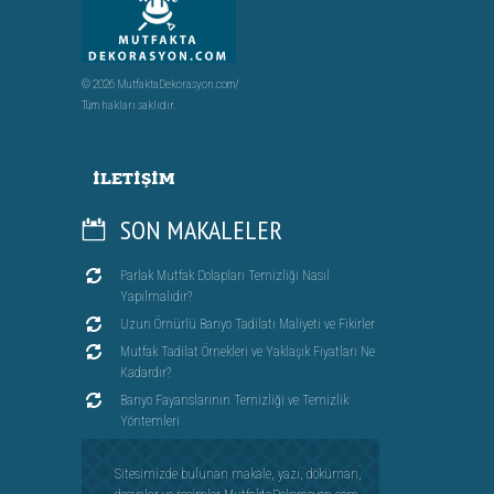
© 2026 MutfaktaDekorasyon.com/
Tüm hakları saklıdır.
İLETIŞIM
SON MAKALELER
Parlak Mutfak Dolapları Temizliği Nasıl
Yapılmalıdır?
Uzun Ömürlü Banyo Tadilatı Maliyeti ve Fikirler
Mutfak Tadilat Örnekleri ve Yaklaşık Fiyatları Ne
Kadardır?
Banyo Fayanslarının Temizliği ve Temizlik
Yöntemleri
Sitesimizde bulunan makale, yazı, döküman,