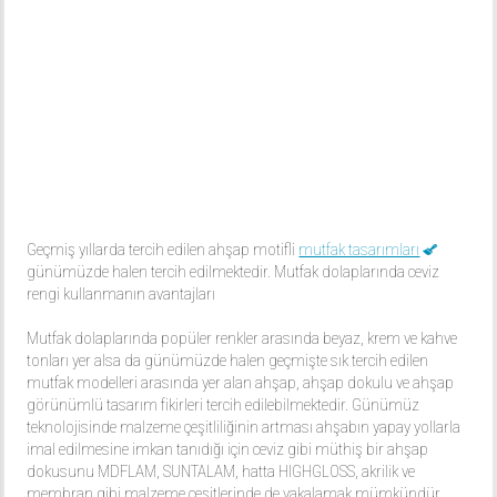
Geçmiş yıllarda tercih edilen ahşap motifli
mutfak tasarımları
günümüzde halen tercih edilmektedir. Mutfak dolaplarında ceviz
rengi kullanmanın avantajları
Mutfak dolaplarında popüler renkler arasında beyaz, krem ve kahve
tonları yer alsa da günümüzde halen geçmişte sık tercih edilen
mutfak modelleri arasında yer alan ahşap, ahşap dokulu ve ahşap
görünümlü tasarım fikirleri tercih edilebilmektedir. Günümüz
teknolojisinde malzeme çeşitliliğinin artması ahşabın yapay yollarla
imal edilmesine imkan tanıdığı için ceviz gibi müthiş bir ahşap
dokusunu MDFLAM, SUNTALAM, hatta HIGHGLOSS, akrilik ve
membran gibi malzeme çeşitlerinde de yakalamak mümkündür.