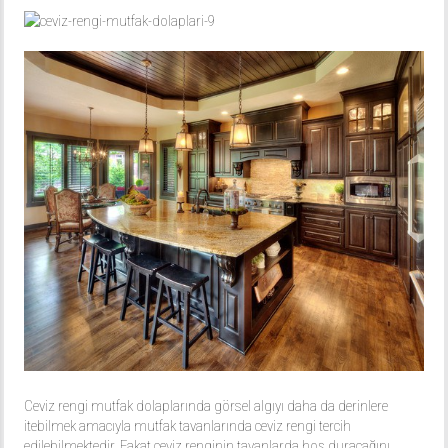
Ceviz rengi mutfak dolaplarında görsel algıyı daha da derinlere
itebilmek amacıyla mutfak tavanlarında ceviz rengi tercih
edilebilmektedir. Fakat ceviz renginin tavanlarda hoş duracağını