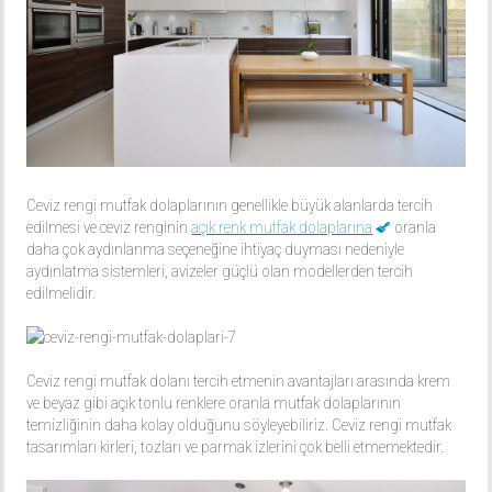
Ceviz rengi mutfak dolaplarının genellikle büyük alanlarda tercih
edilmesi ve ceviz renginin
açık renk mutfak dolaplarına
oranla
daha çok aydınlanma seçeneğine ihtiyaç duyması nedeniyle
aydınlatma sistemleri, avizeler güçlü olan modellerden tercih
edilmelidir.
Ceviz rengi mutfak dolanı tercih etmenin avantajları arasında krem
ve beyaz gibi açık tonlu renklere oranla mutfak dolaplarının
temizliğinin daha kolay olduğunu söyleyebiliriz. Ceviz rengi mutfak
tasarımları kirleri, tozları ve parmak izlerini çok belli etmemektedir.