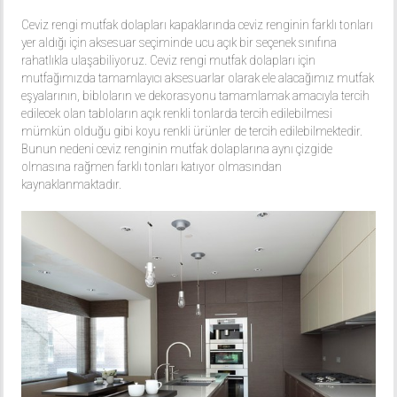
Ceviz rengi mutfak dolapları kapaklarında ceviz renginin farklı tonları
yer aldığı için aksesuar seçiminde ucu açık bir seçenek sınıfına
rahatlıkla ulaşabiliyoruz. Ceviz rengi mutfak dolapları için
mutfağımızda tamamlayıcı aksesuarlar olarak ele alacağımız mutfak
eşyalarının, bibloların ve dekorasyonu tamamlamak amacıyla tercih
edilecek olan tabloların açık renkli tonlarda tercih edilebilmesi
mümkün olduğu gibi koyu renkli ürünler de tercih edilebilmektedir.
Bunun nedeni ceviz renginin mutfak dolaplarına aynı çizgide
olmasına rağmen farklı tonları katıyor olmasından
kaynaklanmaktadır.