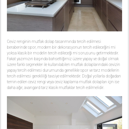
Ceviz renginin mutfak dolap tasarımında tercih edilmesi
beraberinde spor, modern bir dekorasyonun tercih edileceğini mi
yoksa klasik bir modelin tercih edileceği mi sorusunu getirmektedir.
Fakat yazımızın başında bahsettiğimiz üzere yapay ve doğal olmak
üzere farklı seçenekler ile kullanılabilen mutfak dolaplarındaki cevizin
yapay tercih edilmesi durumunda genellikle spor ve tarz modellerin
tercih edilmesi gerekliliği tavsiye edilmektedir. Doğal yollarla doğadan
temin edilen ceviz rengi veya ceviz kaplama mutfak dolapları için ise
daha ağır, avangard tarz klasik mutfaklar tercih edilmelidir.