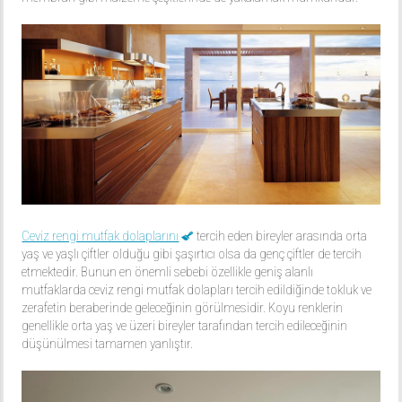
Ceviz rengi mutfak dolaplarını
tercih eden bireyler arasında orta
yaş ve yaşlı çiftler olduğu gibi şaşırtıcı olsa da genç çiftler de tercih
etmektedir. Bunun en önemli sebebi özellikle geniş alanlı
mutfaklarda ceviz rengi mutfak dolapları tercih edildiğinde tokluk ve
zerafetin beraberinde geleceğinin görülmesidir. Koyu renklerin
genellikle orta yaş ve üzeri bireyler tarafından tercih edileceğinin
düşünülmesi tamamen yanlıştır.