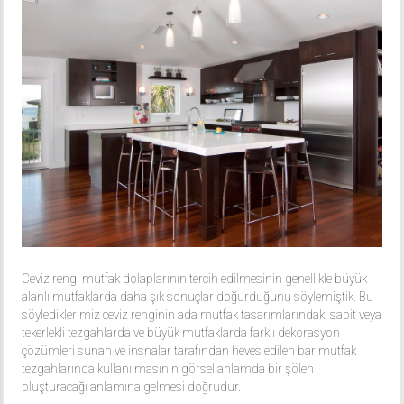
Ceviz rengi mutfak dolaplarının tercih edilmesinin genellikle büyük
alanlı mutfaklarda daha şık sonuçlar doğurduğunu söylemiştik. Bu
söylediklerimiz ceviz renginin ada mutfak tasarımlarındaki sabit veya
tekerlekli tezgahlarda ve büyük mutfaklarda farklı dekorasyon
çözümleri sunan ve insnalar tarafından heves edilen bar mutfak
tezgahlarında kullanılmasının görsel anlamda bir şölen
oluşturacağı anlamına gelmesi doğrudur.