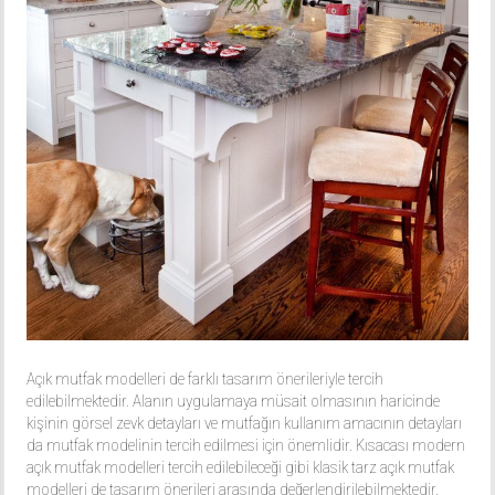
Açık mutfak modelleri de farklı tasarım önerileriyle tercih
edilebilmektedir. Alanın uygulamaya müsait olmasının haricinde
kişinin görsel zevk detayları ve mutfağın kullanım amacının detayları
da mutfak modelinin tercih edilmesi için önemlidir. Kısacası modern
açık mutfak modelleri tercih edilebileceği gibi klasik tarz açık mutfak
modelleri de tasarım önerileri arasında değerlendirilebilmektedir.