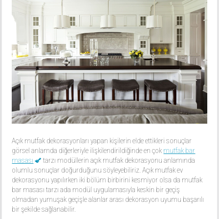
Açık mutfak dekorasyonları yapan kişilerin elde ettikleri sonuçlar
görsel anlamda diğerleriyle ilişkilendirildiğinde en çok
mutfak bar
masası
tarzı modüllerin açık mutfak dekorasyonu anlamında
olumlu sonuçlar doğurduğunu söyleyebiliriz. Açık mutfak ev
dekorasyonu yapılırken iki bölüm birbirini kesmiyor olsa da mutfak
bar masası tarzı ada modül uygulamasıyla keskin bir geçiş
olmadan yumuşak geçişle alanlar arası dekorasyon uyumu başarılı
bir şekilde sağlanabilir.