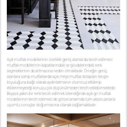
Açık mutfak modellerinin özellikle geniş alanlarda tercih edilmesi
mutfak modellerinin kapaklarındaki ve gövdelerindeki renk
seçeneklerinin de artmasına neden olmaktadır. Örneğin geniş
alanlara sahip mutfaklarda açık meşe mutfak dolapları rengin
koyuluğuna bağlı olarak aydınlatmanın olumsuz etkilenip
etkilenmeyeceği konusu çok düşünülmeden tercih edilebilmektedir.
Beyaza yakın bir renk tercih edilmek istendiğinde açık gri mutfak
modellerinin tercih edilmesi de görsel anlamda tüm aksesuarlarla
uyumlu sonuçlar doğurmasına olanak sağlamaktadır.