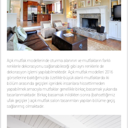
Açık mutfak modellerinde oturma alanının ve mutfakların farklı
renklerle dekorasyonu sağlanabileceği gibi aynı renklerle de
dekorasyon işlemi yapılabilmektedir. Açık mutfak modelleri 2016
görsellerine baktığımızda özellikle büyük alanlı mutfaklarda iki
bölüm arasında geçişleri içerideki insanlara hissettirmeden
yapabilmek amacıyla mutfaklar genellikle birkaç basamak yukarıda
tasarlanmaktadır. Birkaç basamak inildikten sonra (bahsettiğimiz
ufak geçişler ) açık mutfak salon tasarımları yapılan bölüme geçiş
sağlanmış olmaktadır.