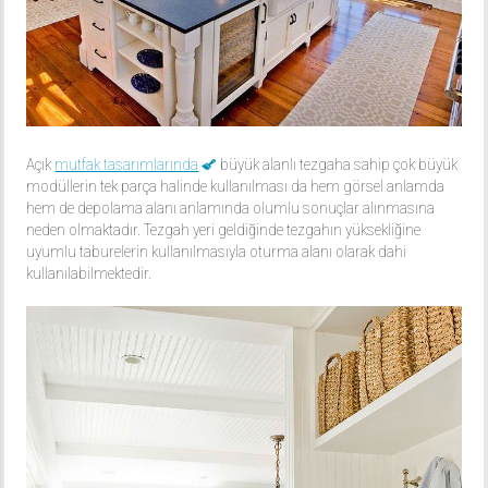
Açık
mutfak tasarımlarında
büyük alanlı tezgaha sahip çok büyük
modüllerin tek parça halinde kullanılması da hem görsel anlamda
hem de depolama alanı anlamında olumlu sonuçlar alınmasına
neden olmaktadır. Tezgah yeri geldiğinde tezgahın yüksekliğine
uyumlu taburelerin kullanılmasıyla oturma alanı olarak dahi
kullanılabilmektedir.