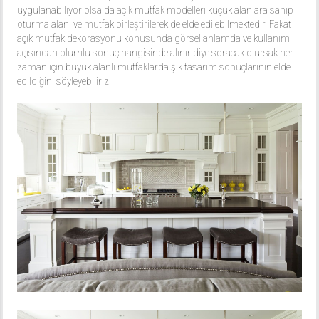
uygulanabiliyor olsa da açık mutfak modelleri küçük alanlara sahip
oturma alanı ve mutfak birleştirilerek de elde edilebilmektedir. Fakat
açık mutfak dekorasyonu konusunda görsel anlamda ve kullanım
açısından olumlu sonuç hangisinde alınır diye soracak olursak her
zaman için büyük alanlı mutfaklarda şık tasarım sonuçlarının elde
edildiğini söyleyebiliriz.