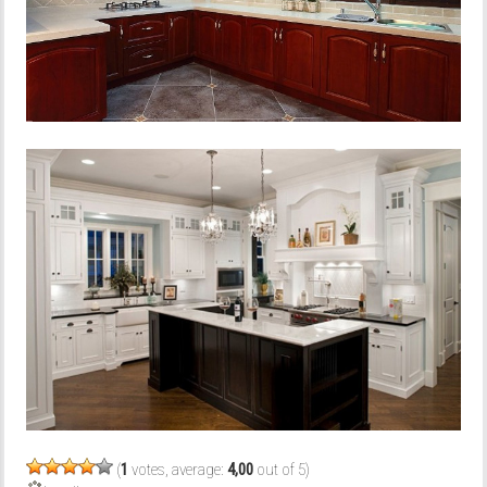
(
1
votes, average:
4,00
out of 5)