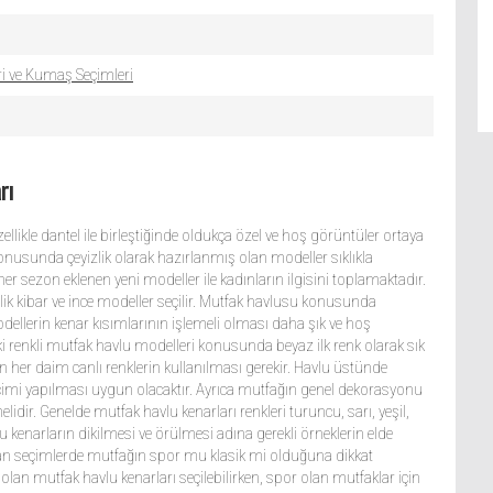
ri ve Kumaş Seçimleri
rı
llikle dantel ile birleştiğinde oldukça özel ve hoş görüntüler ortaya
nusunda çeyizlik olarak hazırlanmış olan modeller sıklıkla
her sezon eklenen yeni modeller ile kadınların ilgisini toplamaktadır.
lik kibar ve ince modeller seçilir. Mutfak havlusu konusunda
odellerin kenar kısımlarının işlemeli olması daha şık ve hoş
 iki renkli mutfak havlu modelleri konusunda beyaz ilk renk olarak sık
an her daim canlı renklerin kullanılması gerekir. Havlu üstünde
eçimi yapılması uygun olacaktır. Ayrıca mutfağın genel dekorasyonu
idir. Genelde mutfak havlu kenarları renkleri turuncu, sarı, yeşil,
u kenarların dikilmesi ve örülmesi adına gerekli örneklerin elde
lan seçimlerde mutfağın spor mu klasik mi olduğuna dikkat
e olan mutfak havlu kenarları seçilebilirken, spor olan mutfaklar için