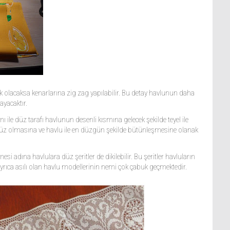
k olacaksa kenarlarına zig zag yapılabilir. Bu detay havlunun daha
ayacaktır.
 ile düz tarafı havlunun desenli kısmına gelecek şekilde teyel ile
n düz olmasına ve havlu ile en düzgün şekilde bütünleşmesine olanak
si adına havlulara düz şeritler de dikilebilir. Bu şeritler havluların
Ayrıca asılı olan havlu modellerinin nemi çok çabuk geçmektedir.