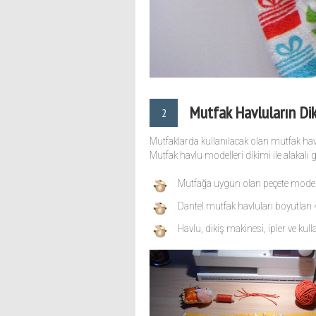
Mutfak Havluların Dik
2
Mutfaklarda kullanılacak olan mutfak havlu 
Mutfak havlu modelleri dikimi ile alakalı
Mutfağa uygun olan peçete modell
Dantel mutfak havluları boyutları 4
Havlu, dikiş makinesi, ipler ve ku