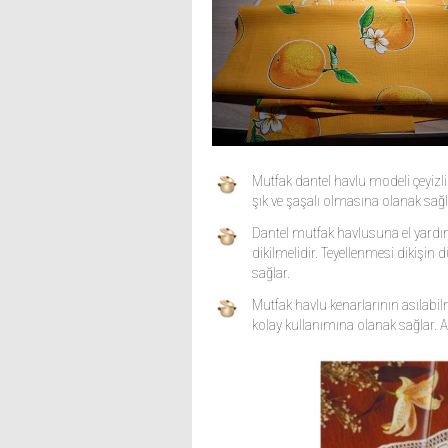
Mutfak dantel havlu modeli çeyizli
şık ve şaşalı olmasına olanak sağl
Dantel mutfak havlusuna el yardımı
dikilmelidir. Teyellenmesi dikişi
sağlar.
Mutfak havlu kenarlarının asılabilme
kolay kullanımına olanak sağlar. 