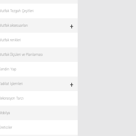
Mutfak Tezgah Çeşitleri
+
Mutfak aksesuarları
Mutfak renkleri
Mutfak Ölçüleri ve Planlaması
Kendin Yap
+
Tadilat İşlemleri
Dekorasyon Tarzı
Mobilya
Üreticiler