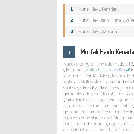
Mutfak Havlu Kenarları
Mutfak Havluların Dikimi, Ölçüle
Mutfak Havlu Şablonu
Mutfak Havlu Kenarla
1
Mutfaklarda kullanılan havlu modelleri öze
çıkmaktadır.
Mutfak havlu modelleri
ko
kullanılmaktadır. Mutfak havlu dantelleri 
Mutfak dantelli havluları konusunda özel
seçilecek, dikilecek ya da örülecek olan m
görüntüler ortaya çıkartacaktır. Özellikle
şekilde tercih edilir. Beyaz rengin yanınd
kullanılacak olan modellere göre renk s
göz önüne alınarak da renge karar verilmel
mavi ve pembe olarak seçilir. Mutfak havl
olması lazımdır. Bunun için yapılacak o
edilmelidir. Klasik olan mutfaklar için lal