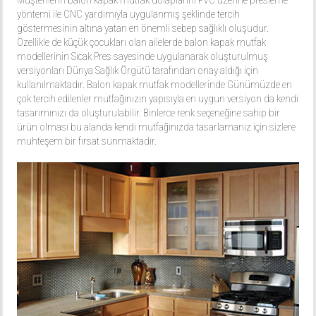
Müşterilerin balon kapak mutfak dolaplarını PVC üzerine presleme
yöntemi ile CNC yardımıyla uygulanmış şeklinde tercih
göstermesinin altına yatan en önemli sebep sağlıklı oluşudur.
Özellikle de küçük çocukları olan ailelerde balon kapak mutfak
modellerinin Sıcak Pres sayesinde uygulanarak oluşturulmuş
versiyonları Dünya Sağlık Örgütü tarafından onay aldığı için
kullanılmaktadır. Balon kapak mutfak modellerinde Günümüzde en
çok tercih edilenler mutfağınızın yapısıyla en uygun versiyon da kendi
tasarımınızı da oluşturulabilir. Binlerce renk seçeneğine sahip bir
ürün olması bu alanda kendi mutfağınızda tasarlamanız için sizlere
muhteşem bir fırsat sunmaktadır.