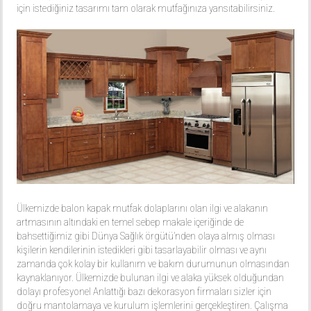
için istediğiniz tasarımı tam olarak mutfağınıza yansıtabilirsiniz.
Ülkemizde balon kapak mutfak dolaplarını olan ilgi ve alakanın
artmasının altındaki en temel sebep makale içeriğinde de
bahsettiğimiz gibi Dünya Sağlık örgütü’nden olaya almış olması
kişilerin kendilerinin istedikleri gibi tasarlayabilir olması ve aynı
zamanda çok kolay bir kullanım ve bakım durumunun olmasından
kaynaklanıyor. Ülkemizde bulunan ilgi ve alaka yüksek olduğundan
dolayı profesyonel Anlattığı bazı dekorasyon firmaları sizler için
doğru mantolamaya ve kurulum işlemlerini gerçekleştiren. Çalışma