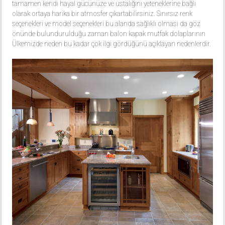
tamamen kendi hayal gücünüze ve ustalığını yeteneklerine bağlı
olarak ortaya harika bir atmosfer çıkartabilirsiniz. Sınırsız renk
seçenekleri ve model seçenekleri bu alanda sağlıklı olması da göz
önünde bulundurulduğu zaman balon kapak mutfak dolaplarının
Ülkemizde neden bu kadar çok ilgi gördüğünü açıklayan nedenlerdir.