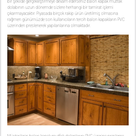
bir şekilde gerçekleştirmeye devam ederseniz balon kapak mutfak
dolabının uzun dönemde sizlere herhangi bir tamirat işlemi
çıkarmayacaktır. Piyasada birçok rakip ürün üretilmiş olmasına
rağmen günümüzde son kullanıcıların tercih balon kapakların PVC
üzerinden preslenerek yapılanlarına olmaktadır.