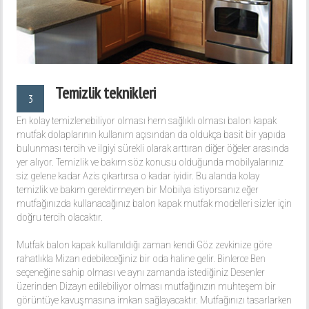
Temizlik teknikleri
3
En kolay temizlenebiliyor olması hem sağlıklı olması balon kapak
mutfak dolaplarının kullanım açısından da oldukça basit bir yapıda
bulunması tercih ve ilgiyi sürekli olarak arttıran diğer öğeler arasında
yer alıyor. Temizlik ve bakım söz konusu olduğunda mobilyalarınız
siz gelene kadar Azis çıkartırsa o kadar iyidir. Bu alanda kolay
temizlik ve bakım gerektirmeyen bir Mobilya istiyorsanız eğer
mutfağınızda kullanacağınız balon kapak mutfak modelleri sizler için
doğru tercih olacaktır.
Mutfak balon kapak kullanıldığı zaman kendi Göz zevkinize göre
rahatlıkla Mizan edebileceğiniz bir oda haline gelir. Binlerce Ben
seçeneğine sahip olması ve aynı zamanda istediğiniz Desenler
üzerinden Dizayn edilebiliyor olması mutfağınızın muhteşem bir
görüntüye kavuşmasına imkan sağlayacaktır. Mutfağınızı tasarlarken