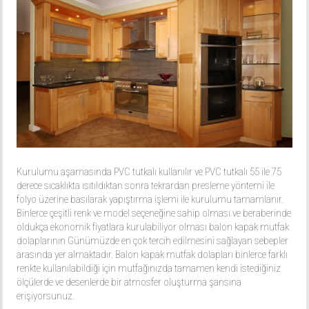
Kurulumu aşamasında PVC tutkalı kullanılır ve PVC tutkalı 55 ile 75
derece sıcaklıkta ısıtıldıktan sonra tekrardan presleme yöntemi ile
folyo üzerine basılarak yapıştırma işlemi ile kurulumu tamamlanır.
Binlerce çeşitli renk ve model seçeneğine sahip olması ve beraberinde
oldukça ekonomik fiyatlara kurulabiliyor olması balon kapak mutfak
dolaplarının Günümüzde en çok tercih edilmesini sağlayan sebepler
arasında yer almaktadır. Balon kapak mutfak dolapları binlerce farklı
renkte kullanılabildiği için mutfağınızda tamamen kendi istediğiniz
ölçülerde ve desenlerde bir atmosfer oluşturma şansına
erişiyorsunuz.