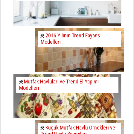
2016 Yılının Trend Fayans
Modelleri
Mutfak Havluları ve Trend El Yapımı
Modelleri
Küçük Mutfak Havlu Örnekleri ve
Trend Havlu Yapımları