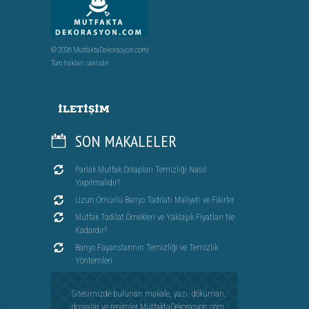
© 2026 MutfaktaDekorasyon.com/
Tüm hakları saklıdır.
İLETIŞIM
SON MAKALELER
Parlak Mutfak Dolapları Temizliği Nasıl
Yapılmalıdır?
Uzun Ömürlü Banyo Tadilatı Maliyeti ve Fikirler
Mutfak Tadilat Örnekleri ve Yaklaşık Fiyatları Ne
Kadardır?
Banyo Fayanslarının Temizliği ve Temizlik
Yöntemleri
Sitesimizde bulunan makale, yazı, döküman,
dosyalar ve resimler MutfaktaDekorasyon.com