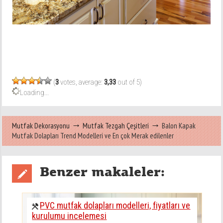
(
3
votes, average:
3,33
out of 5)
Loading...
Mutfak Dekorasyonu
Mutfak Tezgah Çeşitleri
Balon Kapak
Mutfak Dolapları Trend Modelleri ve En çok Merak edilenler
Benzer makaleler:
PVC mutfak dolapları modelleri, fiyatları ve
kurulumu incelemesi