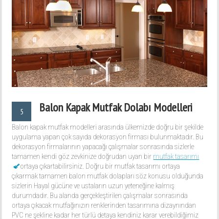
Balon Kapak Mutfak Dolabı Modelleri
5
Balon kapak mutfak modelleri arasında ülkemizde doğru bir şekilde
uygulama yapan çok sayıda dekorasyon firması bulunmaktadır. Bu
dekorasyon firmalarının yapacağı çalışmalar sonrasında sizlerle
tamamen kendi göz zevkinize doğrudan uyan bir
mutfak tasarımı
ortaya çıkartabilirsiniz. Doğru bir mutfak tasarımı ortaya
çıkarmak tamamen balon mutfak dolapları söz konusu olduğunda
sizlerin Hayal gücüne ve ustaların uzun yeteneğine kalmış
durumdadır. Bu alanda gerçekleştirilen çalışmalar sonrasında
ortaya çıkacak mutfağınızın renklerinden tasarımına dizaynından
PVC ne şekline kadar her türlü detaya kendiniz karar verebildiğimiz