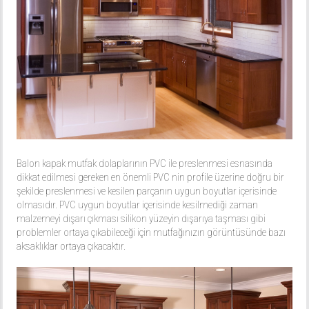
Balon kapak mutfak dolaplarının PVC ile preslenmesi esnasında
dikkat edilmesi gereken en önemli PVC nin profile üzerine doğru bir
şekilde preslenmesi ve kesilen parçanın uygun boyutlar içerisinde
olmasıdır. PVC uygun boyutlar içerisinde kesilmediği zaman
malzemeyi dışarı çıkması silikon yüzeyin dışarıya taşması gibi
problemler ortaya çıkabileceği için mutfağınızın görüntüsünde bazı
aksaklıklar ortaya çıkacaktır.