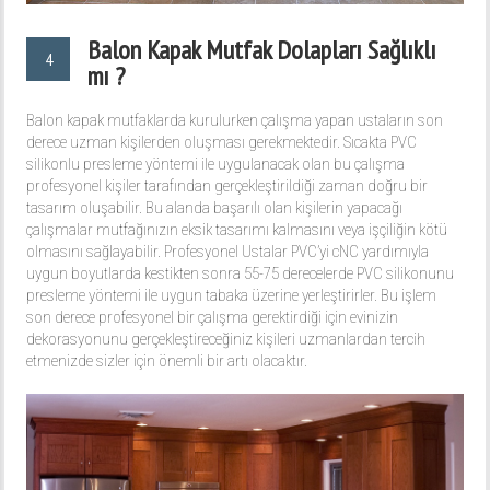
Balon Kapak Mutfak Dolapları Sağlıklı
4
mı ?
Balon kapak mutfaklarda kurulurken çalışma yapan ustaların son
derece uzman kişilerden oluşması gerekmektedir. Sıcakta PVC
silikonlu presleme yöntemi ile uygulanacak olan bu çalışma
profesyonel kişiler tarafından gerçekleştirildiği zaman doğru bir
tasarım oluşabilir. Bu alanda başarılı olan kişilerin yapacağı
çalışmalar mutfağınızın eksik tasarımı kalmasını veya işçiliğin kötü
olmasını sağlayabilir. Profesyonel Ustalar PVC’yi cNC yardımıyla
uygun boyutlarda kestikten sonra 55-75 derecelerde PVC silikonunu
presleme yöntemi ile uygun tabaka üzerine yerleştirirler. Bu işlem
son derece profesyonel bir çalışma gerektirdiği için evinizin
dekorasyonunu gerçekleştireceğiniz kişileri uzmanlardan tercih
etmenizde sizler için önemli bir artı olacaktır.