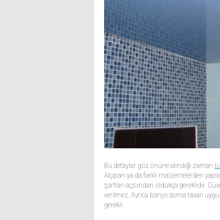
Bu detaylar göz önüne alındığı zaman
b
Alçıpan ya da farklı malzemelerden yapıl
şartları açısından oldukça gereklidir. Güv
verilmez. Ayrıca banyo asma tavan uygul
gerekir.