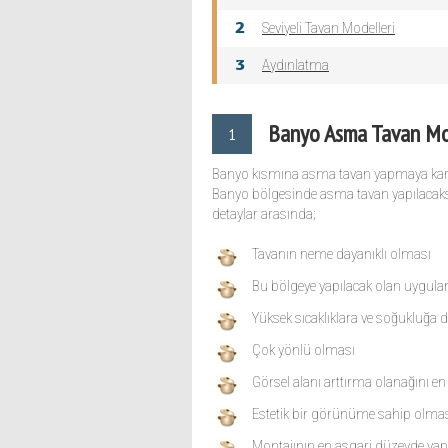
Seviyeli Tavan Modelleri
Aydınlatma
Banyo Asma Tavan Mo
1
Banyo kısmına asma tavan yapmaya karar
Banyo bölgesinde asma tavan yapılacaksa
detaylar arasında;
Tavanın neme dayanıklı olması
Bu bölgeye yapılacak olan uygulam
Yüksek sıcaklıklara ve soğukluğa 
Çok yönlü olması
Görsel alanı arttırma olanağını 
Estetik bir görünüme sahip olma
Montajının en asgari düzeyde yap