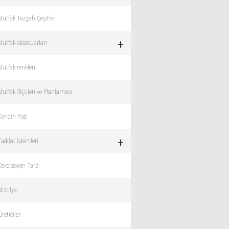
Mutfak Tezgah Çeşitleri
+
Mutfak aksesuarları
Mutfak renkleri
Mutfak Ölçüleri ve Planlaması
Kendin Yap
+
Tadilat İşlemleri
Dekorasyon Tarzı
Mobilya
Üreticiler