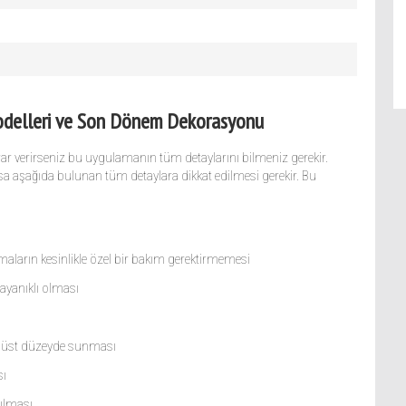
delleri ve Son Dönem Dekorasyonu
 verirseniz bu uygulamanın tüm detaylarını bilmeniz gerekir.
 aşağıda bulunan tüm detaylara dikkat edilmesi gerekir. Bu
aların kesinlikle özel bir bakım gerektirmemesi
dayanıklı olması
en üst düzeyde sunması
sı
ılması