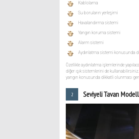
Kablolama
Su boruların yerleşimi
Havalandırma sistemi
Yangın koruma sistemi
Alarm sistemi
Aydınlatma sistemi konusunda dik
Özellikle aydınlatma işlemlerinde yapıla
diğer ışık sistemlerini de kullanabilirsin
yangın konusunda dikkatli olunması gere
Seviyeli Tavan Modell
2