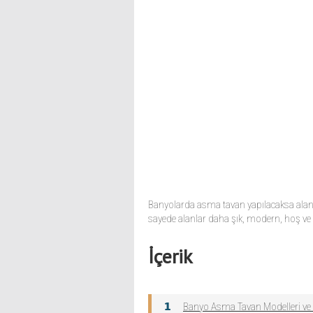
Banyolarda asma tavan yapılacaksa alanı
sayede alanlar daha şık, modern, hoş ve de
İçerik
Banyo Asma Tavan Modelleri v