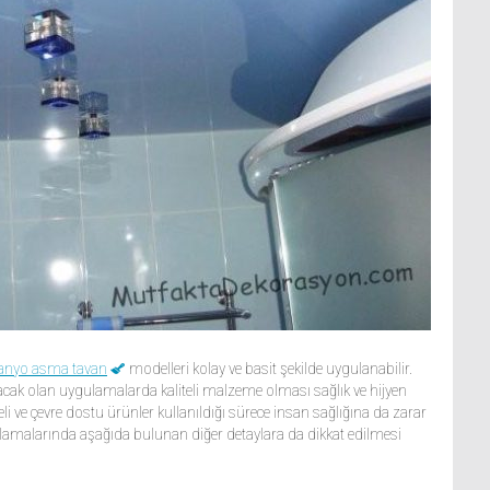
anyo asma tavan
modelleri kolay ve basit şekilde uygulanabilir.
acak olan uygulamalarda kaliteli malzeme olması sağlık ve hijyen
eli ve çevre dostu ürünler kullanıldığı sürece insan sağlığına da zarar
amalarında aşağıda bulunan diğer detaylara da dikkat edilmesi