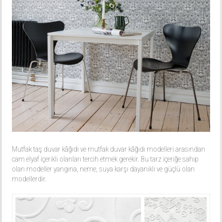
Mutfak taş duvar kâğıdı ve mutfak duvar kâğıdı modelleri arasından
cam elyaf içerikli olanları tercih etmek gerekir. Bu tarz içeriğe sahip
olan modeller yangına, neme, suya karşı dayanıklı ve güçlü olan
modellerdir.