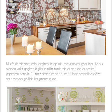
Mutfaklarda saatlerini geçiren, kitap okumayı seven, çocukları ile bu
alanda vakit geçiren kişilerin nötr tonlarda duvar kâğıdı seçimi
yapması gerekir. Bu tarz desenler narin, zarif, ince desenli ve göze
çarpmayan şekilde karşımıza çıkar.