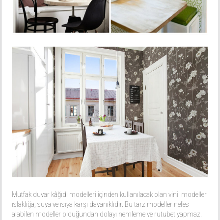
Mutfak duvar kâğıdı modelleri içinden kullanılacak olan vinil modeller
ıslaklığa, suya ve ısıya karşı dayanıklıdır. Bu tarz modeller nefes
alabilen modeller olduğundan dolayı nemleme ve rutubet yapmaz.