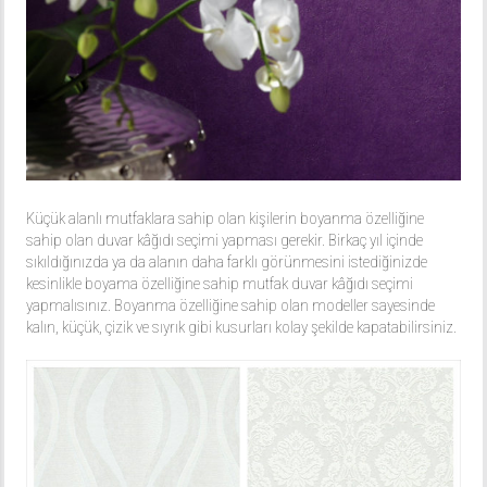
Küçük alanlı mutfaklara sahip olan kişilerin boyanma özelliğine
sahip olan duvar kâğıdı seçimi yapması gerekir. Birkaç yıl içinde
sıkıldığınızda ya da alanın daha farklı görünmesini istediğinizde
kesinlikle boyama özelliğine sahip mutfak duvar kâğıdı seçimi
yapmalısınız. Boyanma özelliğine sahip olan modeller sayesinde
kalın, küçük, çizik ve sıyrık gibi kusurları kolay şekilde kapatabilirsiniz.