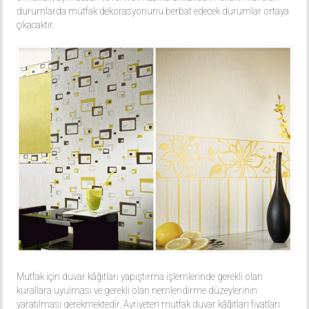
durumlarda mutfak dekorasyonunu berbat edecek durumlar ortaya
çıkacaktır.
Mutfak için duvar kâğıtları yapıştırma işlemlerinde gerekli olan
kurallara uyulması ve gerekli olan nemlendirme düzeylerinin
yaratılması gerekmektedir. Ayriyeten mutfak duvar kâğıtları fiyatları