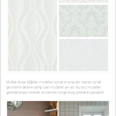
Mutfak duvar kâğıtları modelleri içinde en popüler olanlar içinde
geometrik desene sahip olan modeller yer alır. Bu tarz modeller
genelde beyaz renklidir ve istenilen renge kolay şekilde boyanabilir.