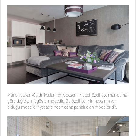
Mutfak duvar kâğıdı fiyatları renk, desen, model, özellik ve markasına
göre değişkenlik göstermektedir. Bu özelliklerinin hepsinin var
olduğu modeller fiyat açısından daha pahalı olan modelleridir.