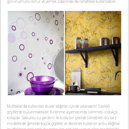
görünümünü korur ve yemek odasında da rahatlıkla kullanılabilir.
Mutfaklarda kullanılan duvar kâğıtları içinde yıkanabilir özellikli
çeşitlerde bulunmaktadır. Kirlenme aşamasında silinmesi oldukça
kolaydır. Sabunlu su yardımı ile kolay bir şekilde silinebilen bu tarz
modellerde genelde küçük çiçekler ve desenler kullanılır ve bu kâğıtlar